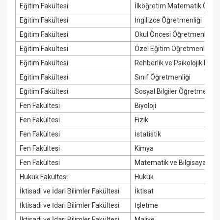
Eğitim Fakültesi
İlköğretim Matematik Öğre
Eğitim Fakültesi
İngilizce Öğretmenliği
Eğitim Fakültesi
Okul Öncesi Öğretmenliği
Eğitim Fakültesi
Özel Eğitim Öğretmenliği
Eğitim Fakültesi
Rehberlik ve Psikolojik Dan
Eğitim Fakültesi
Sınıf Öğretmenliği
Eğitim Fakültesi
Sosyal Bilgiler Öğretmenliği
Fen Fakültesi
Biyoloji
Fen Fakültesi
Fizik
Fen Fakültesi
İstatistik
Fen Fakültesi
Kimya
Fen Fakültesi
Matematik ve Bilgisayar Bili
Hukuk Fakültesi
Hukuk
İktisadi ve İdari Bilimler Fakültesi
İktisat
İktisadi ve İdari Bilimler Fakültesi
İşletme
İktisadi ve İdari Bilimler Fakültesi
Maliye