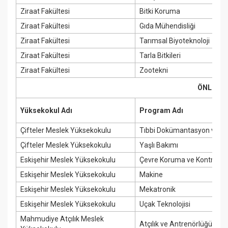
Ziraat Fakültesi
Bitki Koruma
Ziraat Fakültesi
Gıda Mühendisliği
Ziraat Fakültesi
Tarımsal Biyoteknoloji
Ziraat Fakültesi
Tarla Bitkileri
Ziraat Fakültesi
Zootekni
ÖNLİSAN
Yüksekokul Adı
Program Adı
Çifteler Meslek Yüksekokulu
Tıbbi Dokümantasyon ve Sek
Çifteler Meslek Yüksekokulu
Yaşlı Bakımı
Eskişehir Meslek Yüksekokulu
Çevre Koruma ve Kontrol
Eskişehir Meslek Yüksekokulu
Makine
Eskişehir Meslek Yüksekokulu
Mekatronik
Eskişehir Meslek Yüksekokulu
Uçak Teknolojisi
Mahmudiye Atçılık Meslek
Atçılık ve Antrenörlüğü