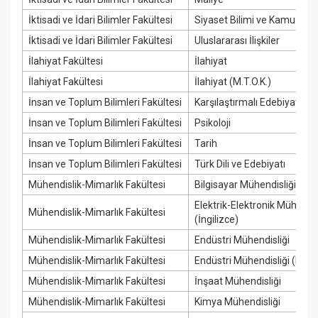
İktisadi ve İdari Bilimler Fakültesi
Siyaset Bilimi ve Kamu Yön
İktisadi ve İdari Bilimler Fakültesi
Uluslararası İlişkiler
İlahiyat Fakültesi
İlahiyat
İlahiyat Fakültesi
İlahiyat (M.T.O.K.)
İnsan ve Toplum Bilimleri Fakültesi
Karşılaştırmalı Edebiyat
İnsan ve Toplum Bilimleri Fakültesi
Psikoloji
İnsan ve Toplum Bilimleri Fakültesi
Tarih
İnsan ve Toplum Bilimleri Fakültesi
Türk Dili ve Edebiyatı
Mühendislik-Mimarlık Fakültesi
Bilgisayar Mühendisliği
Elektrik-Elektronik Mühendis
Mühendislik-Mimarlık Fakültesi
(İngilizce)
Mühendislik-Mimarlık Fakültesi
Endüstri Mühendisliği
Mühendislik-Mimarlık Fakültesi
Endüstri Mühendisliği (KKTC
Mühendislik-Mimarlık Fakültesi
İnşaat Mühendisliği
Mühendislik-Mimarlık Fakültesi
Kimya Mühendisliği